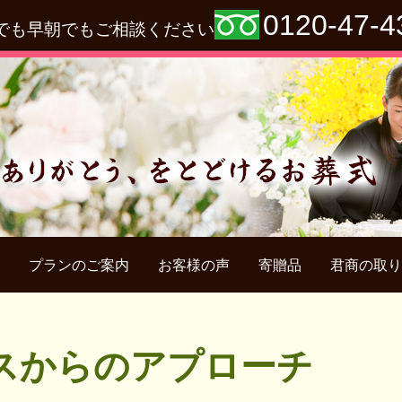
0120-47-4
でも早朝でもご相談ください
プランのご案内
お客様の声
寄贈品
君商の取り
スからのアプローチ